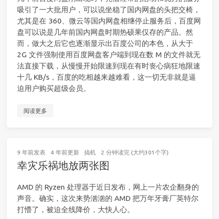
吸引了一大批用户，可以说坐稳了国内网盘的头把交椅，
尤其是在 360、微云等国内网盘相继停止服务后，百度网
盘可以说是几年前国内网盘时期热硕果仅存的产品。然
而，做大之后它也逐渐显示出百度公司的本色，从大于
2G 文件强制使用百度网盘客户端到现在数 M 的文件就无
法直接下载，从慢慢开始限速到现在有时丧心病狂地限速
十几 KB/s，百度的吃相越来越难看，这一切无非就是逼
迫用户购买超级会员。
阅读更多
9 年前
发表
4 年前
更新
搞机
2 分钟读完 (大约301个字)
幸灾乐祸地放两张图
AMD 的 Ryzen 处理器于近日发布，网上一片农企翻身的
声音。确实，这次来势汹汹的 AMD 把万年牙膏厂英特尔
打懵了，被迫全线降价，大快人心。