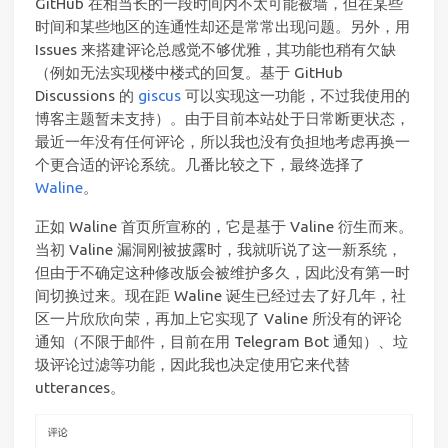
GitHub 在相当长的一段时间内不太可能被墙，但在某些
时间和某些地区的连通性却还是常常出现问题。另外，用
Issues 来搭建评论总感觉不够优雅，其功能也稍有欠缺
（例如无法实现楼中楼式的回复。基于 GitHub
Discussions 的
giscus
可以实现这一功能，不过我使用的
博客主题暂未支持）。由于目前本站处于日常断更状态，
最近一年没有任何评论，所以我也没有负担地考虑再换一
个更合适的评论系统。几番比较之下，最终选择了
Waline
。
正如 Waline 首页所宣称的，它是基于 Valine 衍生而来。
当初 Valine 漏洞刚被披露时，我就听说了这一新系统，
但由于不确定这种修改版会被维护多久，因此没有第一时
间切换过来。现在距 Waline 诞生已经过去了好几年，社
区一片欣欣向荣，再加上它实现了 Valine 所没有的评论
通知（不限于邮件，目前在用 Telegram Bot 通知）、垃
圾评论过滤等功能，因此我也决定使用它来代替
utterances。