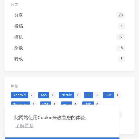
分类
分享
20
投稿
1
搞机
17
杂谈
18
转载
3
标签
Android
7
App
7
Netflix
1
PC
9
SIM
1
Telegram
1
VPS
1
web
5
博客
9
博物馆
2
天文
2
娱乐
1
影音
2
教程
10
此网站使用Cookie来改善您的体验。
旅行
2
游戏
3
网络
4
羊毛
2
软件
2
了解更多