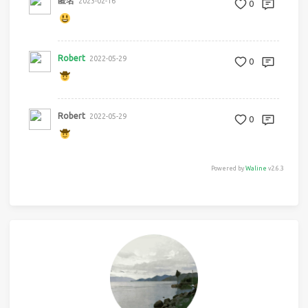
匿名
2023-02-16
0
Robert
2022-05-29
0
Robert
2022-05-29
0
Powered by
Waline
v2.6.3